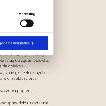
Marketing
dzenia lub zniszczenia
e pobytu.
wierdzone po jego
ek usterkach i
goda na wszystkie :)
dczenia dalszych usług
ania się do żądań obiektu,
enia obiektu.
jurcie grzałek i innych
ek i zasilaczy oraz
uszczenia poprzez
owo sprawdzić urządzenia