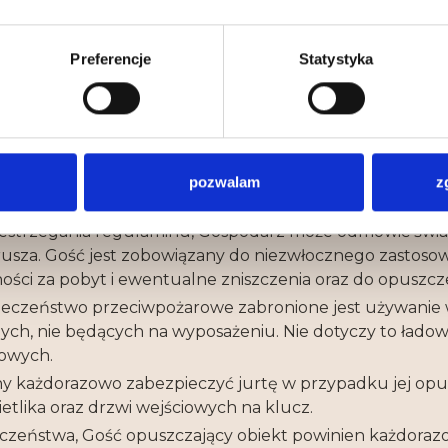
ogą być osoby powyżej 18 roku życia
Preferencje
Statystyka
powiedzialność materialną za wszelkiego rodzaju uszko
eń technicznych obiektu, powstałe z jego winy w trakci
ie prawo do obciążenia Gościa za wyrządzone szkody st
ny niezwłocznie poinformować Gospodarza o jakichkolwi
pozwalam
z
ie.
strzegania regulaminu, Gospodarz może odmówić świa
arusza. Gość jest zobowiązany do niezwłocznego zastosow
ści za pobyt i ewentualne zniszczenia oraz do opuszcz
eczeństwo przeciwpożarowe zabronione jest używanie w 
ch, nie będących na wyposażeniu. Nie dotyczy to ładowar
owych.
ny każdorazowo zabezpieczyć jurtę w przypadku jej op
ietlika oraz drzwi wejściowych na klucz.
zeństwa, Gość opuszczający obiekt powinien każdoraz