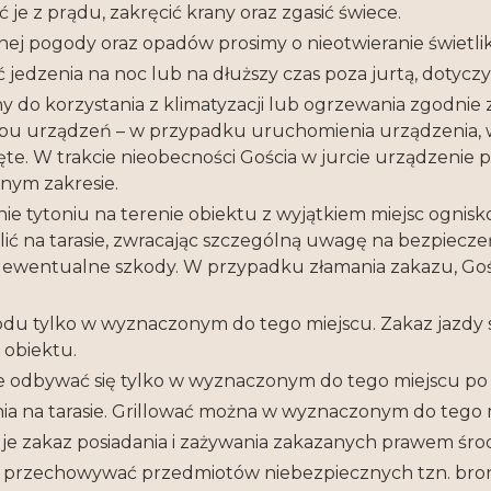
 je z prądu, zakręcić krany oraz zgasić świece.
ej pogody oraz opadów prosimy o nieotwieranie świetlik
 jedzenia na noc lub na dłuższy czas poza jurtą, dotyczy
y do korzystania z klimatyzacji lub ogrzewania zgodnie
ypu urządzeń – w przypadku uruchomienia urządzenia, w
te. W trakcie nieobecności Gościa w jurcie urządzenie
nym zakresie.
nie tytoniu na terenie obiektu z wyjątkiem miejsc ogni
ić na tarasie, zwracając szczególną uwagę na bezpiecze
 ewentualne szkody. W przypadku złamania zakazu, Goś
du tylko w wyznaczonym do tego miejscu. Zakaz jazd
 obiektu.
e odbywać się tylko w wyznaczonym do tego miejscu po
ania na tarasie. Grillować można w wyznaczonym do tego 
je zakaz posiadania i zażywania zakazanych prawem śr
 przechowywać przedmiotów niebezpiecznych tzn. broni,