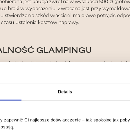
obierana jest kaucja zwrotna w wysokości 500 zł (gotów
ub braki w wyposażeniu. Zwracana jest przy wymeldow
u stwierdzenia szkód właściciel ma prawo potrącić odp
 czasu ustalenia kosztów naprawy.
ALNOŚĆ GLAMPINGU
owiedzialności z tytułu kradzieży, utraty, uszkodzenia l
powiedzialności za zdarzenia losowe oraz inne wywołane 
powiedzialności za szkody wyrządzone przez dzikie zwie
dpowiedzialności za szkody wyrządzone poprzez nieumiej
Details
roblemów służymy pomocą.
monitorowany.
 zapewnić Ci najlepsze doświadczenie – tak spokojne jak pob
ALNOŚĆ GOŚCIA
ostają.