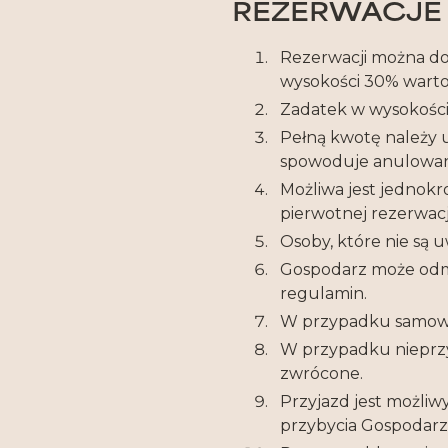
REZERWACJE
Rezerwacji można do
wysokości 30% warto
Zadatek w wysokości
Pełną kwotę należy 
spowoduje anulowani
Możliwa jest jednokro
pierwotnej rezerwacji
Osoby, które nie są 
Gospodarz może odmó
regulamin.
W przypadku samowol
W przypadku nieprzy
zwrócone.
Przyjazd jest możli
przybycia Gospodarza