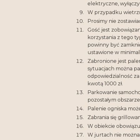
elektryczne, wyłączyć
W przypadku wietrzn
Prosimy nie zostawiać
Gość jest zobowiązan
korzystania z tego t
powinny być zamknię
ustawione w minimal
Zabronione jest pale
sytuacjach można pal
odpowiedzialność za
kwotą 1000 zł.
Parkowanie samocho
pozostałym obszarze
Palenie ogniska moż
Zabrania się grillow
W obiekcie obowiązu
W jurtach nie można