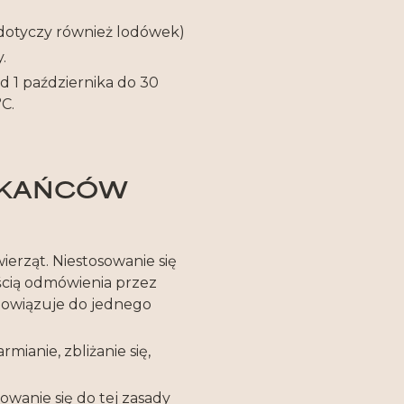
dotyczy również lodówek)
.
 1 października do 30
C.
SZKAŃCÓW
erząt. Niestosowanie się
ścią odmówienia przez
bowiązuje do jednego
mianie, zbliżanie się,
owanie się do tej zasady